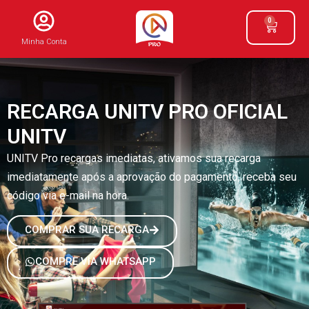
0
Minha Conta
RECARGA UNITV PRO OFICIAL
UNITV
UNITV Pro recargas imediatas, ativamos sua recarga
imediatamente após a aprovação do pagamento, receba seu
código via e-mail na hora.
COMPRAR SUA RECARGA
COMPRE VIA WHATSAPP