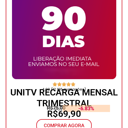
4.99 (12.196 avaliações)
UNITV RECARGA MENSAL
TRIMESTRAL
R$75,00
-6.83%
R$69,90
COMPRAR AGORA