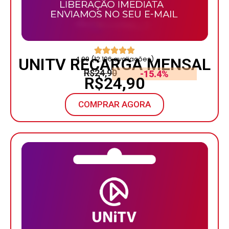
4.99 (12.196 avaliações)
UNITV RECARGA MENSAL
R$24,90
-15.4%
R$24,90
COMPRAR AGORA